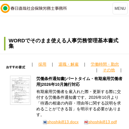
MENU
WORDでそのまま使える人事労務管理基本書式
集
｜
採用
｜
退職・解雇
｜
労働時間・勤怠
｜
その他
｜
労働条件通知書[パートタイム・有期雇用労働者
用]2026年10月施行対応
有期雇用労働者を雇入れた際・更新する際に交
付する労働条件通知書です。2026年10月より
「待遇の相違の内容・理由等に関する説明を求
めることができる旨」を明示する必要がありま
す。
shoshiki813.docx
shoshiki813.pdf